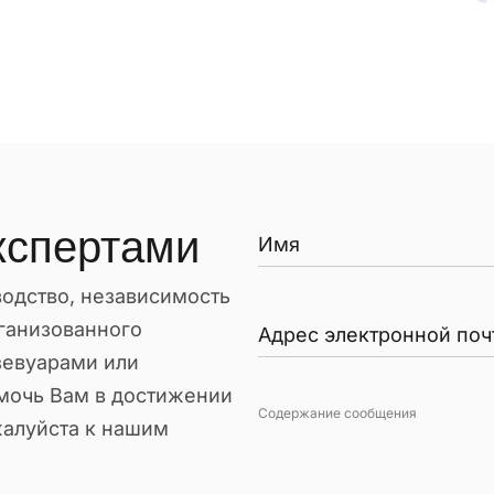
кспертами
одство, независимость
ганизованного
зевуарами или
мочь Вам в достижении
Содержание сообщения
жалуйста к нашим