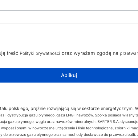
uję treść
oraz wyrażam zgodę na
Polityki prywatności
przetwa
Aplikuj
ału polskiego, prężnie rozwijającą się w sektorze energetycznym. W
edaż i dystrybucja gazu płynnego, gazu LNG i nawozów. Spółka posiada własny
bucja gazu płynnego, węgla oraz nawozów mineralnych. BARTER S.A. dysponuje
 wyposażonymi w nowoczesne urządzenia i linie technologiczne, zbiorniki ma
y do przewozu gazu płynnego oraz samochody dostawcze do przewozu butli.