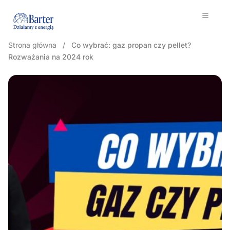
Strona główna
/
Co wybrać: gaz propan czy pellet?
Rozważania na 2024 rok