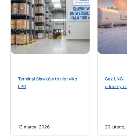
Terminal Sławków to nie tylko 
Gaz LNG:  Twój 
LPG
odporny na mro
13 marca, 2026
20 lutego, 202