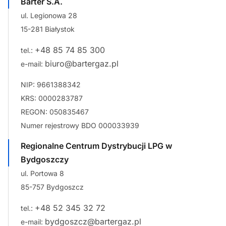
Barter S.A.
ul. Legionowa 28
15-281 Białystok
+48 85 74 85 300
tel.:
biuro@bartergaz.pl
e-mail:
NIP: 9661388342
KRS: 0000283787
REGON: 050835467
Numer rejestrowy BDO 000033939
Regionalne Centrum Dystrybucji LPG w
Bydgoszczy
ul. Portowa 8
85-757 Bydgoszcz
+48 52 345 32 72
tel.:
bydgoszcz@bartergaz.pl
e-mail: